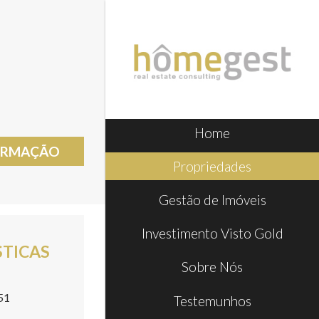
Home
FORMAÇÃO
Propriedades
Gestão de Imóveis
Investimento Visto Gold
STICAS
Sobre Nós
51
Testemunhos