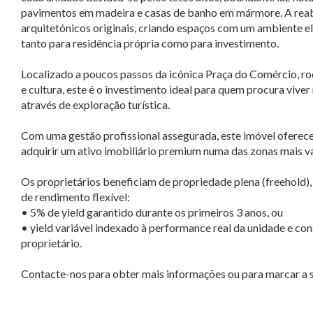
pavimentos em madeira e casas de banho em mármore. A reab
arquitetónicos originais, criando espaços com um ambiente e
tanto para residência própria como para investimento.
Localizado a poucos passos da icónica Praça do Comércio, r
e cultura, este é o investimento ideal para quem procura viver
através de exploração turística.
Com uma gestão profissional assegurada, este imóvel oferec
adquirir um ativo imobiliário premium numa das zonas mais va
Os proprietários beneficiam de propriedade plena (freehold),
de rendimento flexível:
• 5% de yield garantido durante os primeiros 3 anos, ou
• yield variável indexado à performance real da unidade e co
proprietário.
Contacte-nos para obter mais informações ou para marcar a su