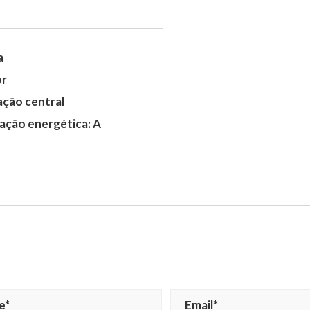
a
or
ação central
cação energética: A