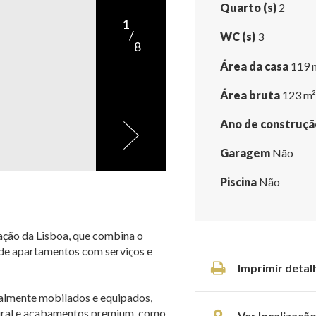
Quarto (s)
2
1
/
WC (s)
3
8
Área da casa
119 
Área bruta
123 m²
Ano de construçã
Garagem
Não
Piscina
Não
ração da Lisboa, que combina o
de apartamentos com serviços e
Imprimir detal
talmente mobilados e equipados,
atural e acabamentos premium, como
Ver localizaçã