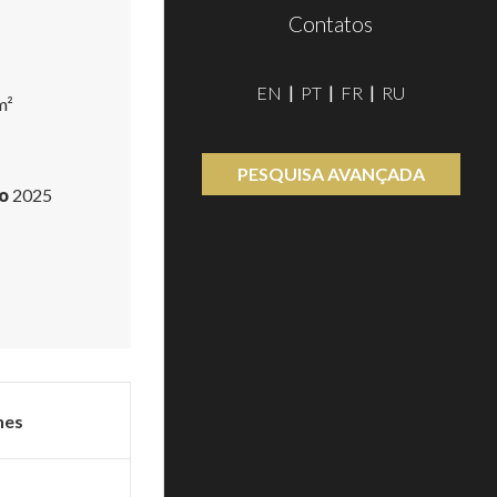
Contatos
EN
PT
FR
RU
m²
PESQUISA AVANÇADA
o
2025
hes
o