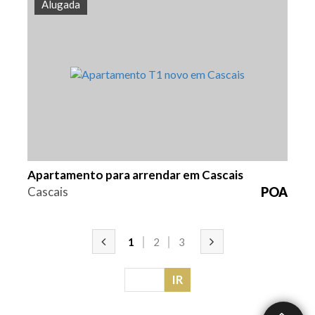
Alugada
Quarto (s)
Área
Referência
1
77 m2
HG1456
Apartamento para arrendar em Cascais
Cascais
POA
1
2
3