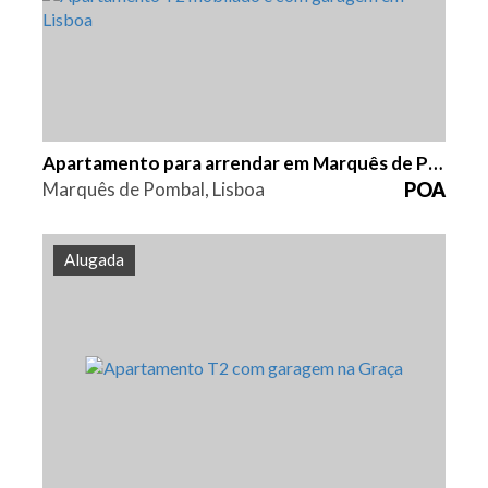
Apartamento para arrendar em Marquês de Pombal
Marquês de Pombal, Lisboa
POA
Alugada
Quarto (s)
Área
Referência
2
108 m2
HG1487A