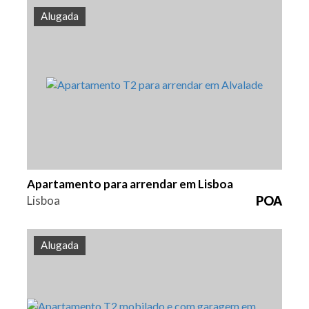
Alugada
Quarto (s)
Área
Referência
2
98 m2
HG1528
Apartamento para arrendar em Lisboa
Lisboa
POA
Alugada
Quarto (s)
Área
Referência
2
135 m2
HG1527