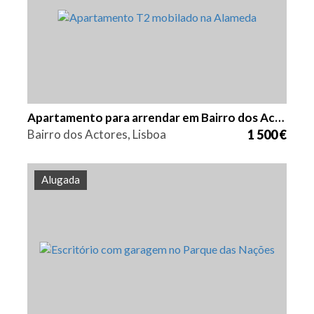
Apartamento para arrendar em Bairro dos Actores
Bairro dos Actores, Lisboa
1 500 €
Alugada
Quarto (s)
Área
Referência
1
30 m2
HG1448A