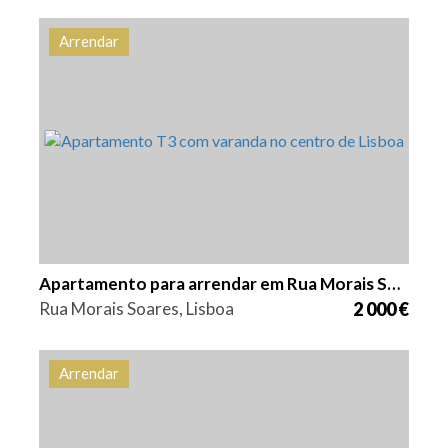
Arrendar
Quarto (s)
Área
Referência
3
139 m2
HG1563
Apartamento para arrendar em Rua Morais Soares
Rua Morais Soares, Lisboa
2 000 €
Arrendar
Quarto (s)
Área
Referência
2
62 m2
HG1554A