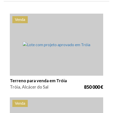
Venda
Área
Referência
1725 m2
HG1408A
Terreno para venda em Tróia
Tróia, Alcácer do Sal
850 000 €
Venda