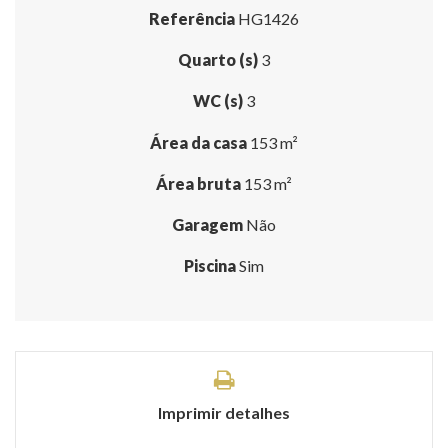
Referência
HG1426
Quarto (s)
3
WC (s)
3
Área da casa
153 m²
Área bruta
153 m²
Garagem
Não
Piscina
Sim
Imprimir detalhes