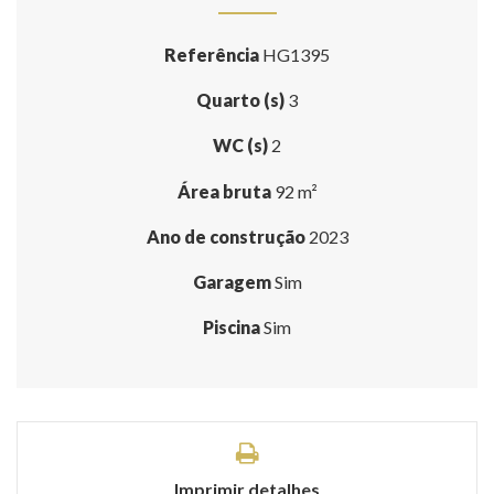
Referência
HG1395
Quarto (s)
3
WC (s)
2
Área bruta
92 m²
Ano de construção
2023
Garagem
Sim
Piscina
Sim
Imprimir detalhes