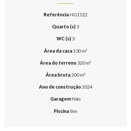
Referência
HG1522
Quarto (s)
3
WC (s)
3
Área da casa
130 m²
Área do terreno
320 m²
Área bruta
200 m²
Ano de construção
2024
Garagem
Não
Piscina
Sim