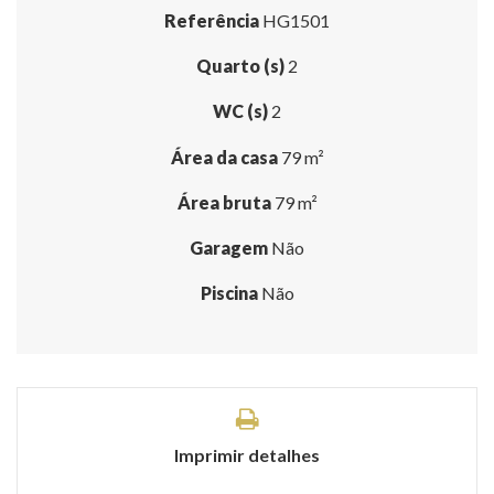
Referência
HG1501
Quarto (s)
2
WC (s)
2
Área da casa
79 m²
Área bruta
79 m²
Garagem
Não
Piscina
Não
Imprimir detalhes