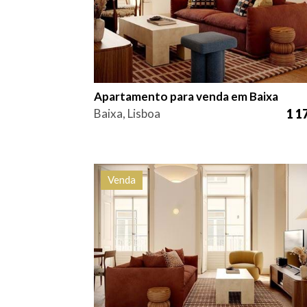
Apartamento para venda em Baixa
Baixa, Lisboa
1 1
Venda
Quarto (s)
Área
Referênc
1
60 m2
HG154