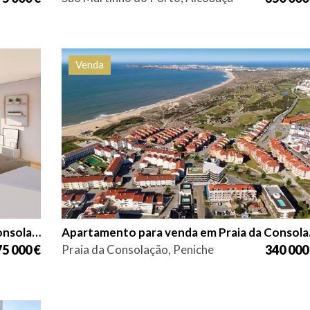
Venda
ncia
Quarto (s)
Área
Referência
42
2
85 m2
HG1540
Apartamento para venda em Praia da Consolação
Aparta
5 000 €
Praia da Consolação, Peniche
340 000