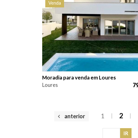
Venda
Quarto (s)
Área
Referên
3
168 m2
HG15
Moradia para venda em Loures
Loures
79
1
2
anterior