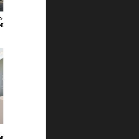
s
 €
orto
 €