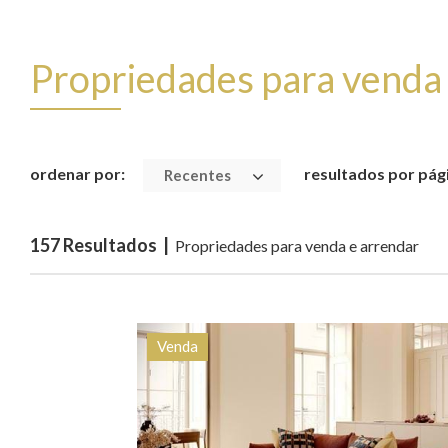
Propriedades para venda
ordenar por:
resultados por pág
Recentes
157 Resultados |
Propriedades para venda e arrendar
Venda
Quarto (s)
Área
Referên
2
128 m2
HG15