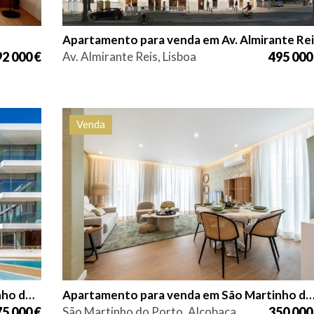
Apartamento para venda em Av. Almirante Rei
2 000 €
Av. Almirante Reis, Lisboa
495 000
Venda
cia
Quarto (s)
Área
Referência
44
1
55,6 m2
HG1543
Apartamento para venda em São Martinho do Porto
Apartamento para venda em São Martinho do P
5 000 €
São Martinho do Porto, Alcobaça
350 000