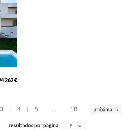
cia
37
4 262 €
3
4
5
...
18
próxima
resultados por página:
9