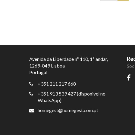
Red
Avenida da Liberdade nº 110, 1º andar,
1269-049 Lisboa
Soc
Portugal
+351 211 217 668
+351 913 539 427 (disponivel no
WhatsApp)
homegest@homegest.com.pt