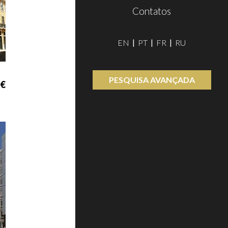
Contatos
EN
PT
FR
RU
PESQUISA AVANÇADA
 €