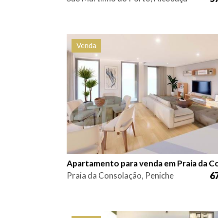
Venda
Quarto (s)
Área
Referê
4
144,5 m2
HG15
Praia da Consolação, Peniche
67