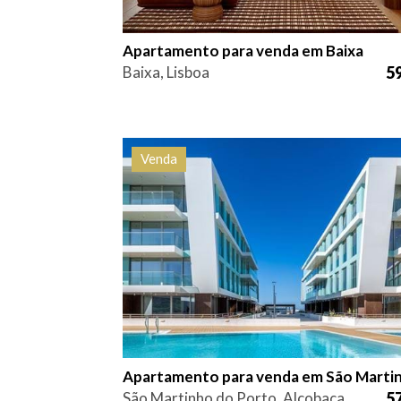
Apartamento para venda em Baixa
Baixa, Lisboa
59
Venda
Quarto (s)
Área
Referên
2
92,6 m2
HG15
São Martinho do Porto, Alcobaça
57