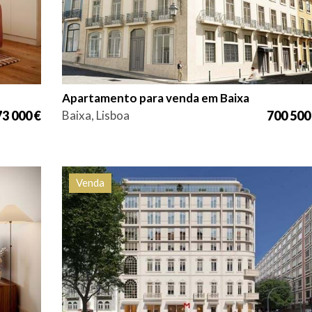
Apartamento para venda em Baixa
73 000 €
Baixa, Lisboa
700 500
Venda
ia
Quarto (s)
Área
Referência
7
1
51,75 m2
HG1546