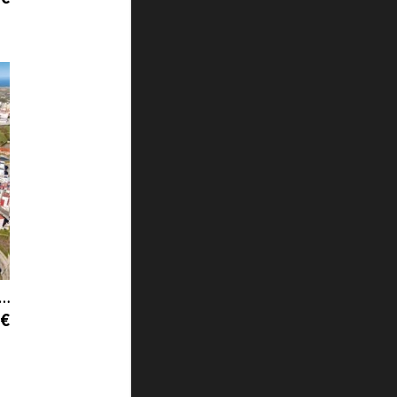
mento para venda em Praia da Consolação
 €