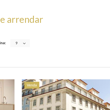
 e arrendar
ina:
9
Venda
cia
Quarto (s)
Área
Referência
49
1
69 m2
HG1548