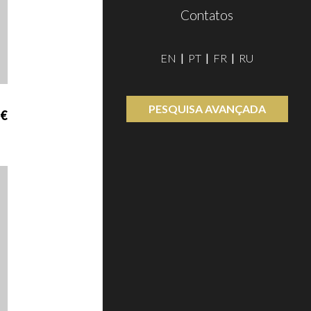
Contatos
EN
PT
FR
RU
PESQUISA AVANÇADA
 €