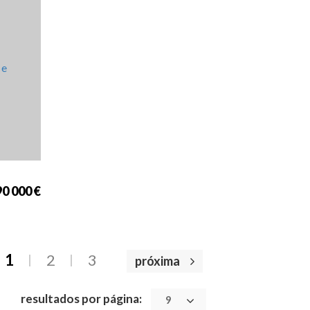
cia
75
0 000 €
1
2
3
próxima
resultados por página:
9