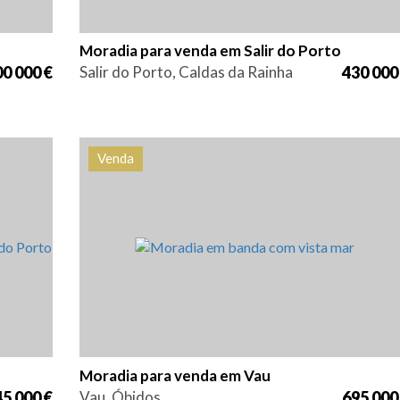
Moradia para venda em Salir do Porto
0 000 €
Salir do Porto, Caldas da Rainha
430 000
Venda
cia
Quarto (s)
Área
Referência
99
3
153 m2
HG1426
Moradia para venda em Vau
5 000 €
Vau, Óbidos
695 000