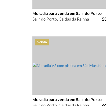
Moradia para venda em Salir do Porto
Salir do Porto, Caldas da Rainha
50
Venda
Quarto (s)
Área
Referên
3
220 m2
HG14
Moradia para venda em Salir do Porto
Salir do Porto, Caldas da Rainha
64