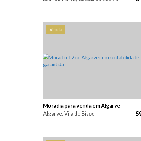
Venda
Quarto (s)
Área
Referên
2
178 m2
HG13
Moradia para venda em Algarve
Algarve, Vila do Bispo
59