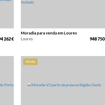
Moradia para venda em Loures
4 262 €
Loures
948 750
Venda
cia
Quarto (s)
Área
Referência
22
2
200 m2
HG1519