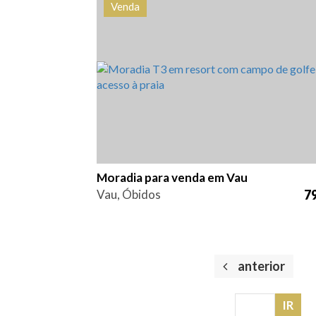
Venda
Quarto (s)
Área
Referên
3
386 m2
HG12
Moradia para venda em Vau
Vau, Óbidos
79
anterior