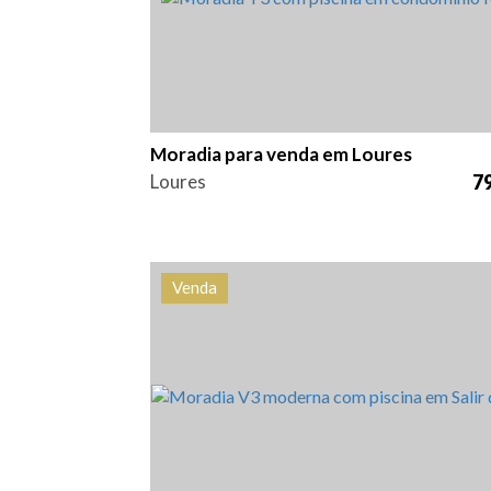
Moradia para venda em Loures
Loures
79
Venda
Quarto (s)
Área
Referên
3
200 m2
HG15