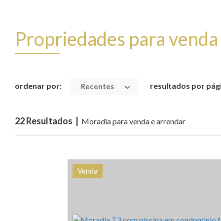
Propriedades para venda
ordenar por:
resultados por pág
Recentes
22 Resultados |
Moradia para venda e arrendar
Venda
Quarto (s)
Área
Referên
3
168 m2
HG15