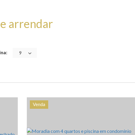
 e arrendar
ina:
9
Venda
cia
Quarto (s)
Área
Referência
37
4
219 m2
HG1536