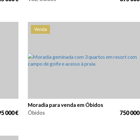
Venda
cia
Quarto (s)
Área
Referência
33
3
438 m2
HG1292
Moradia para venda em Óbidos
5 000 €
Óbidos
750 000