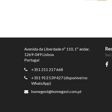
Red
Avenida da Liberdade nº 110, 1º andar,
1269-049 Lisboa
Soc
Portugal
+351 211 217 668
+351 913 539 427 (disponivel no
WhatsApp)
homegest@homegest.com.pt